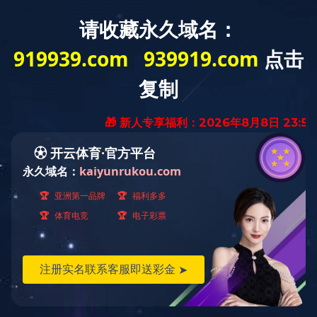
首页
关于九游·官方版在线入口
清华科技园
九游·官
九游(中国)
党群工作
新闻中心
中文 |
EN