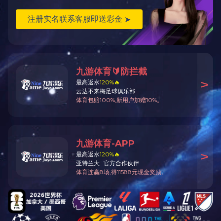
积累的丰富经验与资源，面向政府和各类
务。
作为专业的科技园区运营商，九游·官方
新优势、清华百年来科技与人才的积淀、
区所累积的企业资源，与政府和各类开发
九游·官方版在线入口科技园集群网络详情
九游·官方版在线入口科技园官方网站:
www
联系电话：+86-10 62785888
联系地址：北京市海淀区清华科技园创新大