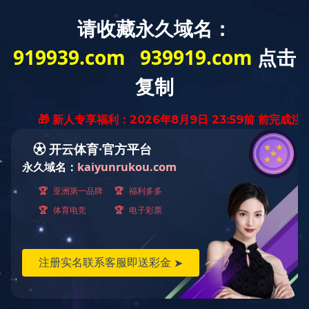
首页
关于九游·官方版在线入口
清华科技园
九游·官
九游(中国)
党群工作
新闻中心
中文 |
EN