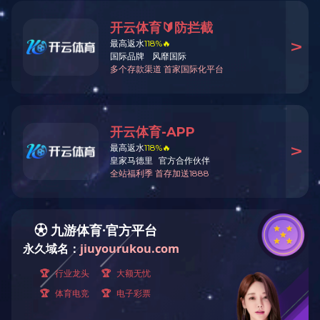
首页
>
九游·官方版在线入口科技园
九游·官方版
清华科技园
在线入口科技
九游·官方版在线入
口孵化器
九游·官方版在线入
九游·官方版在线入口科技园（TusPar
技园集群拥有覆盖全球主要国家和地区的科
口科技园
九游·官方版在线入
了突出贡献。
园
口科技城
九游·官方版在线入口科技园由九游·官方
营、管理。九游·官方版在线入口科技园运