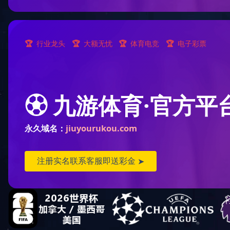
首页
>
九游
九游(中国)
全球创新网络
垂直孵化体系
新兴产业集群