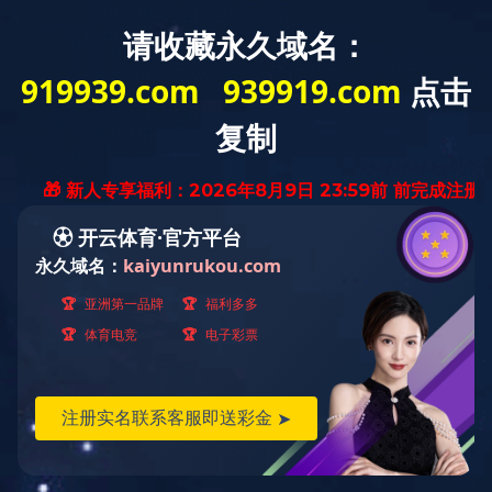
首页
关于九游·官方版在线入口
清华科技园
九游·官
九游(中国)
党群工作
新闻中心
中文 |
EN