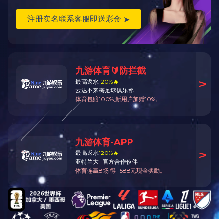
在清华科技园政务服务中心，裴利杰局长
详细询问园区企业日常使用频次、办事便
成效。调研中，裴利杰局长重点介绍了海
查、办事同发力四大举措，结合政务服务
能导办，让企业尽享
"
园区事、园区办
"
的