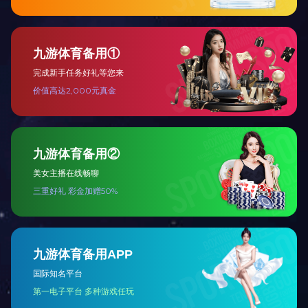
调研组一行前往九游·官方版在线入口之
家孵化企业的机器人产品进行了重点考察
人形机器人则呈现了多场景应用技术成果
质生产力领域企业方面的显著成效表示肯
直通车
"
模式，推动服务供给从
"
政府主导
"
关于九游·官方版在线入口
清华科技园
九游
公司简介
企业荣誉
董事长致辞
企业文化
董事会
发展历程